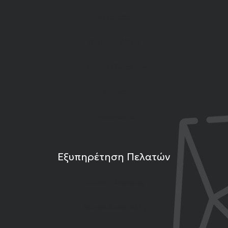
Η εταιρεία
Ιδιότητες Λίθων
Εκπομπές Gemshow
Άρθρα
Επικοινωνία
Εξυπηρέτηση Πελατών
Τρόποι Πληρωμής
Τρόποι Αποστολής