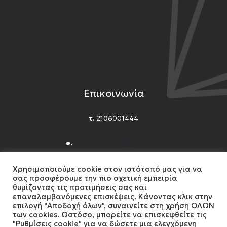
Επιστροφές Προϊόντων
Εγγύηση Προϊόντων
Όροι Χρήσης και Προϋποθέσεις
Επικοινωνία
τ.
2106001444
e.
n.titomichelakis@gmail.com
Facebook
Instagram
YouTube
Χρησιμοποιούμε cookie στον ιστότοπό μας για να
σας προσφέρουμε την πιο σχετική εμπειρία
θυμίζοντας τις προτιμήσεις σας και
επαναλαμβανόμενες επισκέψεις. Κάνοντας κλικ στην
επιλογή "Αποδοχή όλων", συναινείτε στη χρήση ΟΛΩΝ
των cookies. Ωστόσο, μπορείτε να επισκεφθείτε τις
"Ρυθμίσεις cookie" για να δώσετε μια ελεγχόμενη