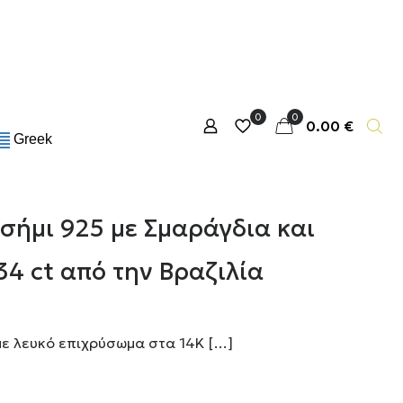
0
0
0.00 €
Greek
ασήμι 925 με Σμαράγδια και
34 ct από την Βραζιλία
με λευκό επιχρύσωμα στα 14Κ
[…]