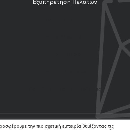
Εξυπηρέτηση Πελατών
Τρόποι Πληρωμής
Τρόποι Αποστολής
Επιστροφές Προϊόντων
Εγγύηση Προϊόντων
Όροι Χρήσης και Προϋποθέσεις
ροσφέρουμε την πιο σχετική εμπειρία θυμίζοντας τις
4 Gemshow. All Rights reserved. Developed by
MonoWare