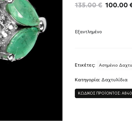
Original
135.00
€
100.00
price
was:
135.00 €
Εξαντλημένο
Ετικέτες:
Ασημένιο Δαχτυ
Κατηγορία:
Δαχτυλίδια
ΚΩΔΙΚΌΣ ΠΡΟΪΌΝΤΟΣ:
A84