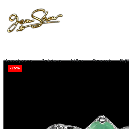
Κοσμήματα
Ρολόγια
Λίθοι
Ορυκτά
Βιβ
-26%