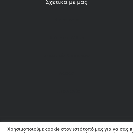
Σχετικά με μας
Η εταιρεία
Ιδιότητες Λίθων
Εκπομπές Gemshow
Άρθρα
Επικοινωνία
Χρησιμοποιούμε cookie στον ιστότοπό μας για να σας π
202