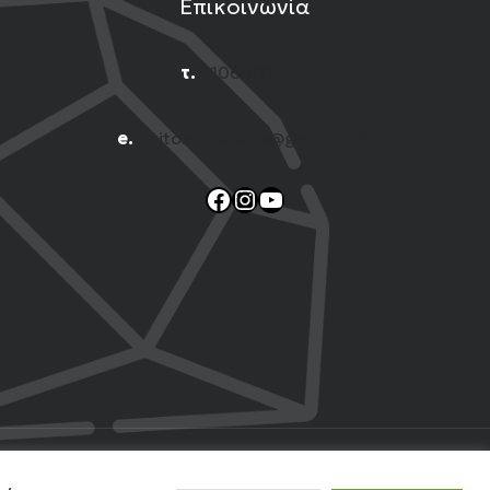
Επικοινωνία
τ.
2106001444
e.
n.titomichelakis@gmail.com
Facebook
Instagram
YouTube
 Web