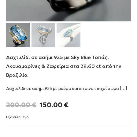
Δαχτυλίδι σε ασήμι 925 με Sky Blue Τοπάζι
Ακουαμαρίνες & Ζαφείρια στα 29.60 ct από την
Βραζιλία
Δαχτυλίδι σε ασήμι 925 με μαύρο και κίτρινο επιχρύσωμα
[…]
Original
Η
200.00
€
150.00
€
price
τρέχουσα
was:
τιμή
Εξαντλημένο
200.00 €.
είναι:
150.00 €.