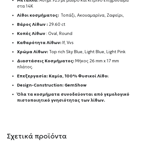
Μέταλλα:
Ασήμι 925 με μαύρο και κίτρινο επιχρύσωμα
στα 14Κ
Λίθοι κοσμήματος:
Τοπάζι, Ακουαμαρίνα, Ζαφείρι,
Βάρος Λίθων :
29.60 ct
Κοπές Λίθων
: Oval, Round
Καθαρότητα Λίθων:
If, Vvs
Χρώμα Λίθων:
Top rich Sky Blue, Light Blue, Light Pink
Διαστάσεις Κοσμήματος:
Μήκος 26 mm x 17 mm
πλάτος.
Επεξεργασία: Καμία, 100% Φυσικοί Λίθο
ι
Design-Construction:
GemShow
Όλα τα κοσμήματα συνοδεύονται από γεμολογικό
πιστοποιητικό γνησιότητας των λίθων.
Σχετικά προϊόντα