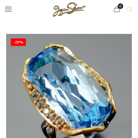
0
-25%