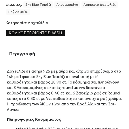
Ετικέτες:
Sky Blue Τοπάζι
Ακουαμαρίνα
Ασημένιο Δαχτυλίδι
Ροζ Ζαφείρι
Κατηγορία:
Δαχτυλίδια
ΚΩΔΙΚΌΣ ΠΡΟΪΌΝΤΟΣ:
A8511
Περιγραφή
Δαχτυλίδι σε ασήμι 925 με μαύρο και κίτρινο επιχρύσωμα στα
14Κ με 1 φυσικό Sky Blue Τοπάζι σε oval κοπή με if
καθαρότητα και βάρος 28.90 ct. Το κόσμημα συμπληρώνουν
και 8 Ακουαμαρίνες σε κοπές round με vvs διαφάνεια
καθαρότητα και βάρος 0.40 ct και 6 Ζαφείρια ροζ σε Round
κοπές στα 0.30 ct με Vvs καθαρότητα και ανοιχτό ροζ χρώμα.
Η προέλευση των λίθων είναι απο την Βραζιλία και την Σρι-
Λανκα.
Πληροφορίες Κοσμήματος