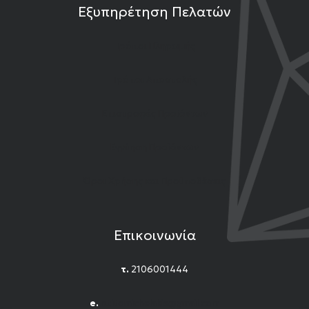
Εξυπηρέτηση Πελατών
Τρόποι Πληρωμής
Τρόποι Αποστολής
Επιστροφές Προϊόντων
Εγγύηση Προϊόντων
Όροι Χρήσης και Προϋποθέσεις
Επικοινωνία
τ.
2106001444
e.
n.titomichelakis@gmail.com