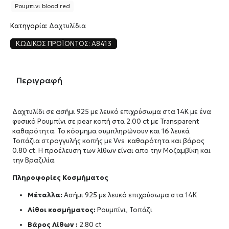
Ρουμπινι blood red
Κατηγορία:
Δαχτυλίδια
ΚΩΔΙΚΌΣ ΠΡΟΪΌΝΤΟΣ:
A8413
Περιγραφή
Δαχτυλίδι σε ασήμι 925 με λευκό επιχρύσωμα στα 14Κ με ένα
φυσικό Ρουμπίνι σε pear κοπή στα 2.00 ct με Transparent
καθαρότητα. Το κόσμημα συμπληρώνουν και 16 λευκά
Τοπάζια στρογγυλής κοπής με Vvs καθαρότητα και βάρος
0.80 ct. Η προέλευση των λίθων είναι απο την Μοζαμβίκη και
την Βραζιλία.
Πληροφορίες Κοσμήματος
Μέταλλα:
Ασήμι 925 με λευκό επιχρύσωμα στα 14Κ
Λίθοι κοσμήματος:
Ρουμπίνι, Τοπάζι
Βάρος Λίθων :
2.80 ct