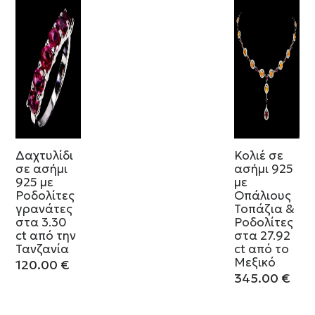
Δαχτυλίδι
Κολιέ σε
σε ασήμι
ασήμι 925
925 με
με
Ροδολίτες
Οπάλιους
γρανάτες
Τοπάζια &
στα 3.30
Ροδολίτες
ct από την
στα 27.92
Τανζανία
ct από το
Μεξικό
120.00
€
345.00
€