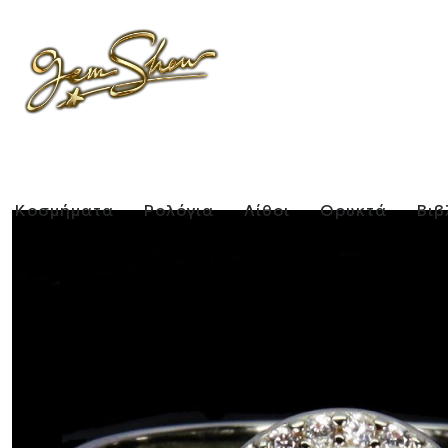
Κοσμήματα
Ρολόγια
Λίθοι
Ορυκτά
Βιβ