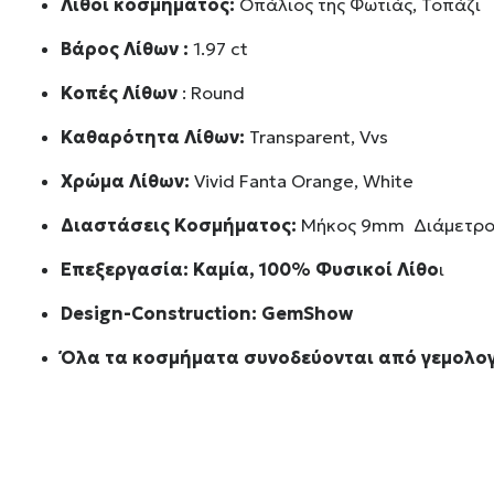
Λίθοι κοσμήματος:
Οπάλιος της Φωτιάς, Τοπάζι
Βάρος Λίθων :
1.97 ct
Κοπές Λίθων
: Round
Καθαρότητα Λίθων:
Transparent, Vvs
Χρώμα Λίθων:
Vivid Fanta Orange, White
Διαστάσεις Κοσμήματος:
Μήκος 9mm Διάμετρο
Επεξεργασία: Καμία, 100% Φυσικοί Λίθο
ι
Design-Construction:
GemShow
Όλα τα κοσμήματα συνοδεύονται από γεμολογ