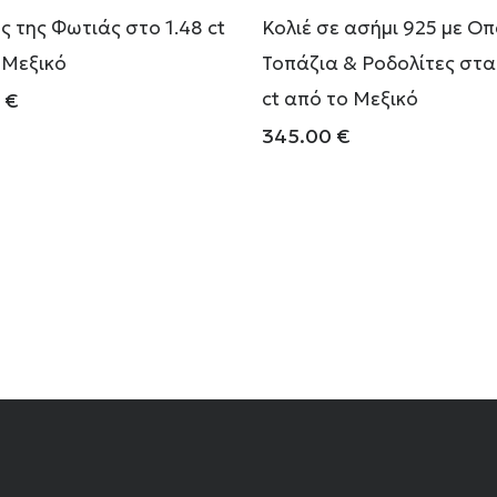
ς της Φωτιάς στο 1.48 ct
Κολιέ σε ασήμι 925 με Ο
 Μεξικό
Τοπάζια & Ροδολίτες στα
ct από το Μεξικό
0
€
345.00
€