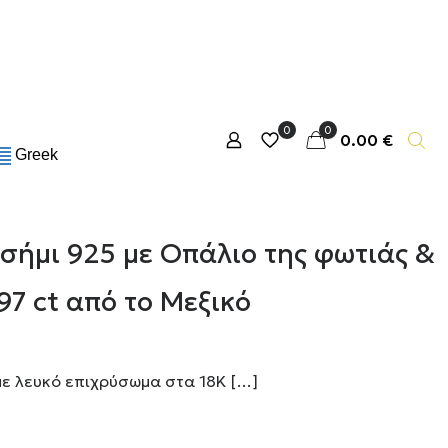
0
0
0.00 €
Greek
ασήμι 925 με Οπάλιο της φωτιάς &
97 ct από το Μεξικό
με λευκό επιχρύσωμα στα 18Κ
[…]