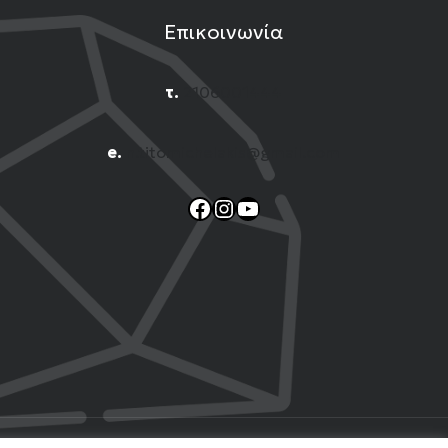
Επικοινωνία
τ.
2106001444
e.
n.titomichelakis@gmail.com
Facebook
Instagram
YouTube