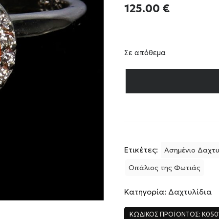
125.00
€
Σε απόθεμα
Ετικέτες:
Ασημένιο Δαχτυ
Οπάλιος της Φωτιάς
Κατηγορία:
Δαχτυλίδια
ΚΩΔΙΚΌΣ ΠΡΟΪΌΝΤΟΣ:
K050