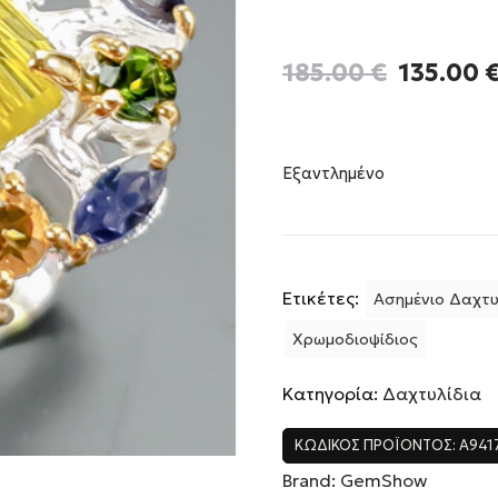
Original
185.00
€
135.00
price
was:
185.00 €
Εξαντλημένο
Ετικέτες:
Ασημένιο Δαχτυ
Χρωμοδιοψίδιος
Κατηγορία:
Δαχτυλίδια
ΚΩΔΙΚΌΣ ΠΡΟΪΌΝΤΟΣ:
A941
Brand:
GemShow