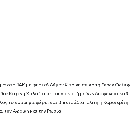
ωμα στα 14Κ με φυσικό Λέμον Κιτρίνη σε κοπή Fancy Octa
δια Κιτρίνη Χαλαζία σε round κοπή με Vvs διαφενεια καθ
λος το κόσμημα φέρει και 8 πετράδια Ιολιτη ή Κορδιερίτη
, την Αφρική και την Ρωσία.