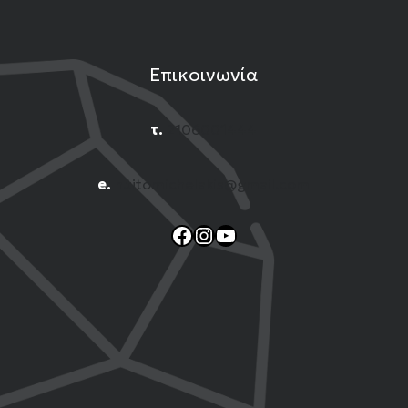
Επικοινωνία
τ.
2106001444
e.
n.titomichelakis@gmail.com
Facebook
Instagram
YouTube