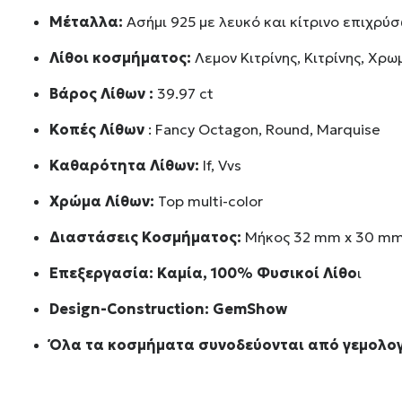
Μέταλλα:
Ασήμι 925 με λευκό και κίτρινο επιχρύ
Λίθοι κοσμήματος:
Λεμον Κιτρίνης, Κιτρίνης, Χρω
Βάρος Λίθων :
39.97 ct
Κοπές Λίθων
: Fancy Octagon, Round, Marquise
Καθαρότητα Λίθων:
If, Vvs
Χρώμα Λίθων:
Top multi-color
Διαστάσεις Κοσμήματος:
Μήκος 32 mm x 30 m
Επεξεργασία: Καμία, 100% Φυσικοί Λίθο
ι
Design-Construction:
GemShow
Όλα τα κοσμήματα συνοδεύονται από γεμολογ