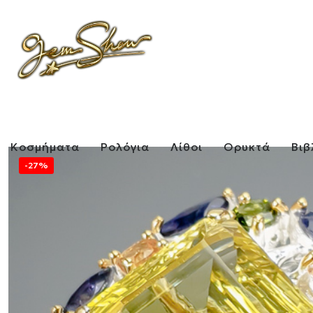
Κοσμήματα
Ρολόγια
Λίθοι
Ορυκτά
Βιβ
-27%