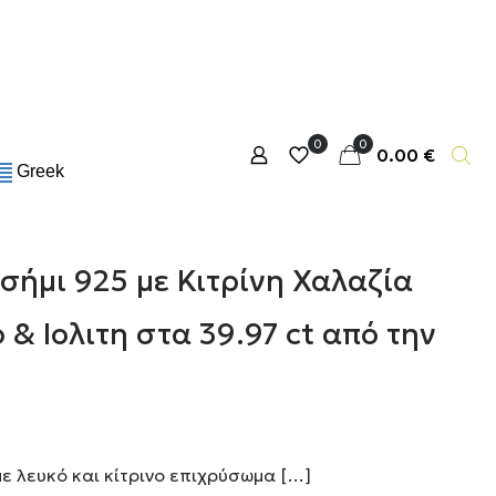
0
0
0.00 €
Greek
σήμι 925 με Κιτρίνη Χαλαζία
& Ιολιτη στα 39.97 ct από την
με λευκό και κίτρινο επιχρύσωμα
[…]