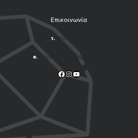
Επικοινωνία
τ.
2106001444
e.
n.titomichelakis@gmail.com
Facebook
Instagram
YouTube