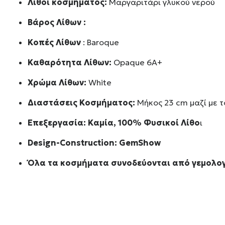
Λίθοι κοσμήματος:
Μαργαριτάρι γλυκού νερού
Βάρος Λίθων :
Κοπές Λίθων
: Baroque
Καθαρότητα Λίθων:
Opaque 6A+
Χρώμα Λίθων:
White
Διαστάσεις Κοσμήματος:
Μήκος 23 cm μαζί με τ
Επεξεργασία: Καμία, 100% Φυσικοί Λίθο
ι
Design-Construction:
GemShow
Όλα τα κοσμήματα συνοδεύονται από γεμολογ