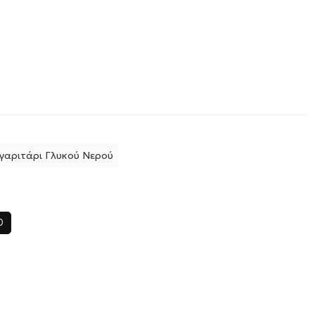
αριτάρι Γλυκού Νερού
0