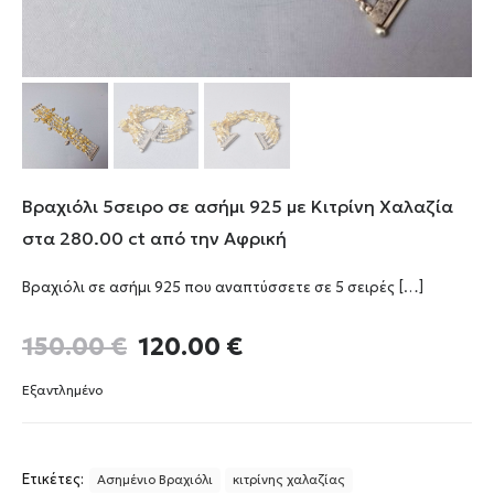
Βραχιόλι 5σειρο σε ασήμι 925 με Κιτρίνη Χαλαζία
στα 280.00 ct από την Αφρική
Βραχιόλι σε ασήμι 925 που αναπτύσσετε σε 5 σειρές
[…]
Original
Η
150.00
€
120.00
€
price
τρέχουσα
was:
τιμή
Εξαντλημένο
150.00 €.
είναι:
120.00 €.
Ετικέτες:
Ασημένιο Βραχιόλι
κιτρίνης χαλαζίας