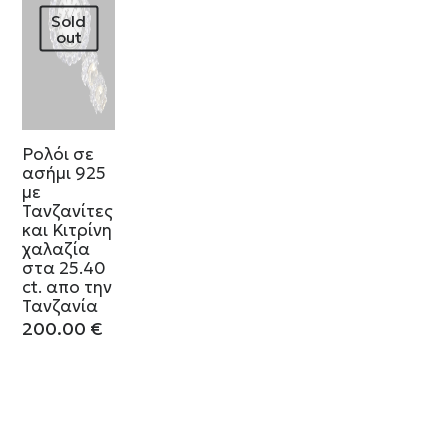
Sold
out
Ρολόι σε
ασήμι 925
με
Τανζανίτες
και Κιτρίνη
χαλαζία
στα 25.40
ct. απο την
Τανζανία
200.00
€