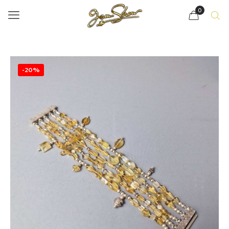
0
-20%