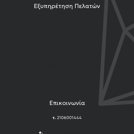
Εξυπηρέτηση Πελατών
Τρόποι Πληρωμής
Τρόποι Αποστολής
Επιστροφές Προϊόντων
Εγγύηση Προϊόντων
Όροι Χρήσης και Προϋποθέσεις
Επικοινωνία
τ.
2106001444
e.
n.titomichelakis@gmail.com