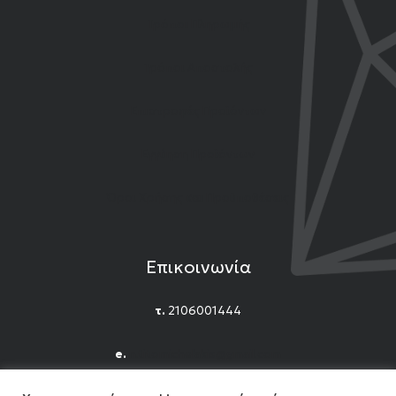
Τρόποι Πληρωμής
Τρόποι Αποστολής
Επιστροφές Προϊόντων
Εγγύηση Προϊόντων
Όροι Χρήσης και Προϋποθέσεις
Επικοινωνία
τ.
2106001444
e.
n.titomichelakis@gmail.com