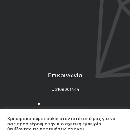
Τρόποι Αποστολής
Επιστροφές Προϊόντων
Εγγύηση Προϊόντων
Όροι Χρήσης και Προϋποθέσεις
Επικοινωνία
τ.
2106001444
e.
n.titomichelakis@gmail.com
Facebook
Instagram
YouTube
Χρησιμοποιούμε cookie στον ιστότοπό μας για να
σας προσφέρουμε την πιο σχετική εμπειρία
θυμίζοντας τις προτιμήσεις σας και