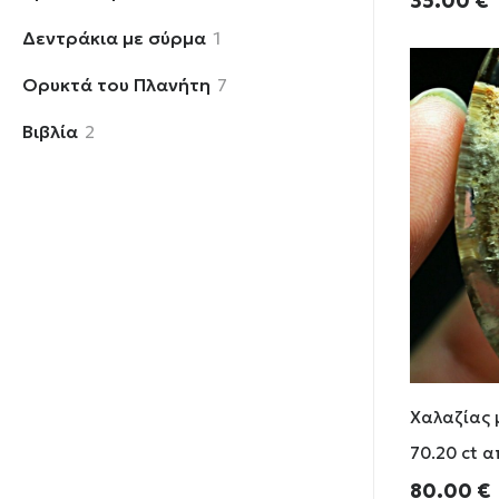
35.00
€
προϊόντα
1
Δεντράκια με σύρμα
1
προϊόν
7
Ορυκτά του Πλανήτη
7
προϊόντα
2
Βιβλία
2
προϊόντα
Χαλαζίας 
70.20 ct α
80.00
€