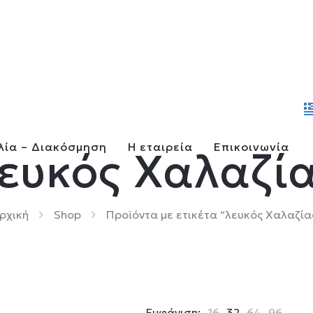
λία – Διακόσμηση
Η εταιρεία
Επικοινωνία
ευκός Χαλαζί
ρχική
Shop
Προϊόντα με ετικέτα “λευκός Χαλαζία
Εμφάνιση:
16
32
64
96