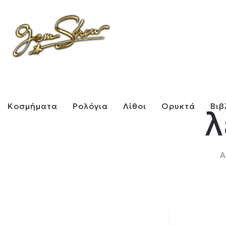
Κοσμήματα
Ρολόγια
Λίθοι
Ορυκτά
Βιβ
λ
Α