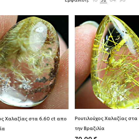
Ρουτιλούχος Χαλαζίας στα 
ος Χαλαζίας στα 6.60 ct απο
την Βραζιλία
ία
70.00
€