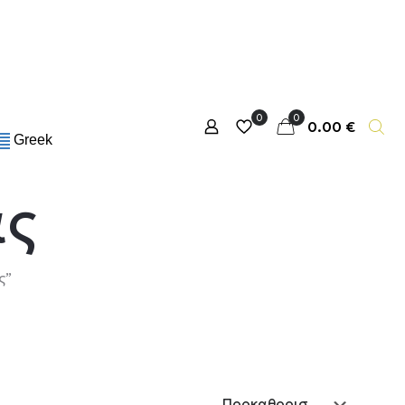
0
0
0.00 €
Greek
ας
ς”