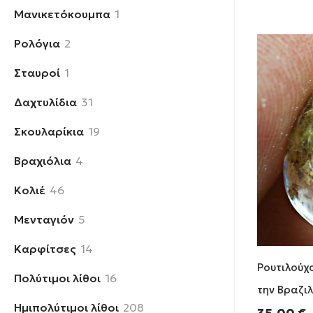
1
Μανικετόκουμπα
1
προϊόν
2
Ρολόγια
2
προϊόντα
1
Σταυροί
1
προϊόν
31
Δαχτυλίδια
31
προϊόντα
19
Σκουλαρίκια
19
προϊόντα
4
Βραχιόλια
4
προϊόντα
46
Κολιέ
46
προϊόντα
5
Μενταγιόν
5
προϊόντα
14
Καρφίτσες
14
Ρουτιλούχ
προϊόντα
16
Πολύτιμοι λίθοι
16
την Βραζιλ
προϊόντα
208
Ημιπολύτιμοι λίθοι
208