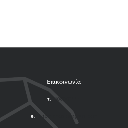
Επικοινωνία
τ.
2106001444
e.
n.titomichelakis@gmail.com