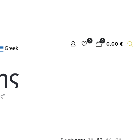
0
0
0.00 €
Greek
ης
ς”
Εμφάνιση:
16
32
64
96