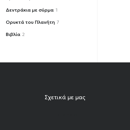
προϊόντα
1
Δεντράκια με σύρμα
1
προϊόν
7
Ορυκτά του Πλανήτη
7
προϊόντα
2
Βιβλία
2
προϊόντα
Σχετικά με μας
Η εταιρεία