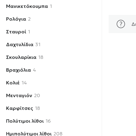
1
Μανικετόκουμπα
1
προϊόν
2
Ρολόγια
2
Δ
προϊόντα
1
Σταυροί
1
προϊόν
31
Δαχτυλίδια
31
προϊόντα
18
Σκουλαρίκια
18
προϊόντα
4
Βραχιόλια
4
προϊόντα
14
Κολιέ
14
προϊόντα
20
Μενταγιόν
20
προϊόντα
18
Καρφίτσες
18
προϊόντα
16
Πολύτιμοι λίθοι
16
προϊόντα
208
Ημιπολύτιμοι λίθοι
208