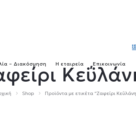
λία – Διακόσμηση
Η εταιρεία
Επικοινωνία
αφείρι Κεΰλάν
ρχική
Shop
Προϊόντα με ετικέτα “Ζαφείρι Κεΰλάνη