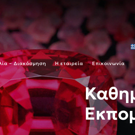
λία – Διακόσμηση
Η εταιρεία
Επικοινωνία
Καθημ
Εκπο