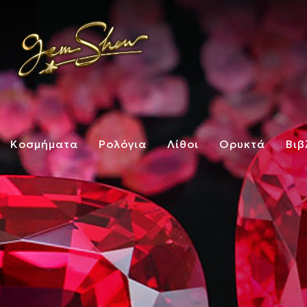
Κοσμήματα
Ρολόγια
Λίθοι
Ορυκτά
Βιβ