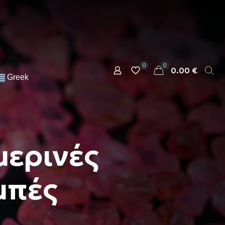
0
0
0.00 €
Greek
ερινές
μπές