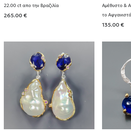
22.00 ct απο την Βραζιλία
Αμέθυστο & Α
265.00
€
το Αφγανιστ
135.00
€